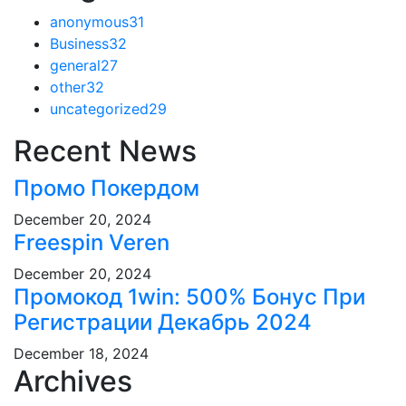
anonymous
31
Business
32
general
27
other
32
uncategorized
29
Recent News
Промо Покердом
December 20, 2024
Freespin Veren
December 20, 2024
Промокод 1win: 500% Бонус При
Регистрации Декабрь 2024
December 18, 2024
Archives