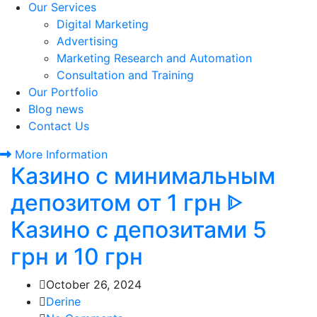
Our Services
Digital Marketing
Advertising
Marketing Research and Automation
Consultation and Training
Our Portfolio
Blog news
Contact Us
More Information
Казино с минимальным
депозитом от 1 грн ᐈ
Казино с депозитами 5
грн и 10 грн
October 26, 2024
Derine