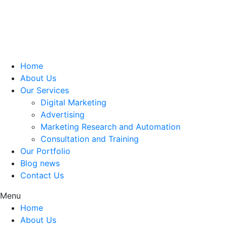
Home
About Us
Our Services
Digital Marketing
Advertising
Marketing Research and Automation
Consultation and Training
Our Portfolio
Blog news
Contact Us
Menu
Home
About Us