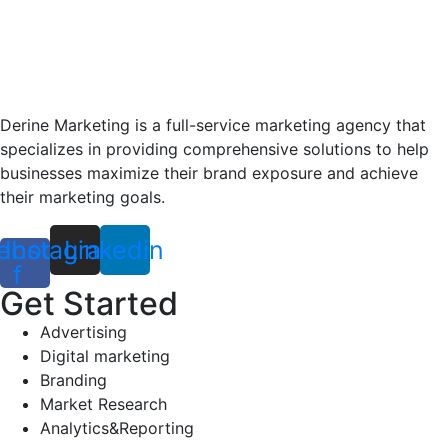
Derine Marketing is a full-service marketing agency that
specializes in providing comprehensive solutions to help
businesses maximize their brand exposure and achieve
their marketing goals.
ebook-
Instagram
Linkedin
f
Get Started
Advertising
Digital marketing
Branding
Market Research
Analytics&Reporting