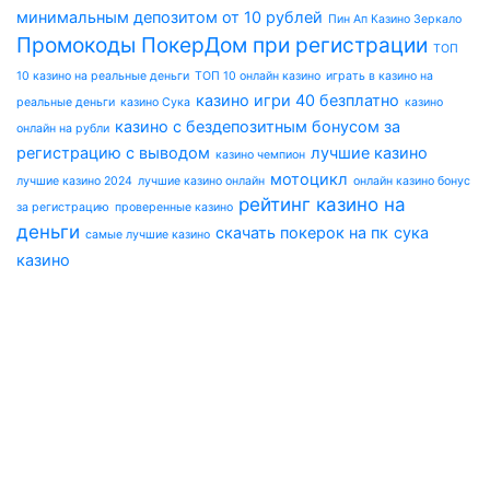
минимальным депозитом от 10 рублей
Пин Ап Казино Зеркало
Промокоды ПокерДом при регистрации
ТОП
10 казино на реальные деньги
ТОП 10 онлайн казино
играть в казино на
казино игри 40 безплатно
реальные деньги
казино Сука
казино
казино с бездепозитным бонусом за
онлайн на рубли
регистрацию с выводом
лучшие казино
казино чемпион
мотоцикл
лучшие казино 2024
лучшие казино онлайн
онлайн казино бонус
рейтинг казино на
за регистрацию
проверенные казино
деньги
скачать покерок на пк
сука
самые лучшие казино
казино