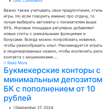
No Comments
Важно также учитывать свои предпочтения, стиль
игры. Но если говорить именно про отдачу, то
лучше выбирать автоматы с показателем выше
95%. Игровые площадки регулярно добавляют
новые слоты с уникальными функциями и
бонусами. Всегда можно попробовать новинки,
чтобы разнообразить опыт. Рекомендуется играть
в лицензированных казино, чтобы исключить риск
контакта с мошенниками.…
Read More
Букмекерские конторы с
минимальным депозитом
БК с пополнением от 10
рублей
September 27, 2024