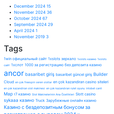
December 2024
15
November 2024
36
October 2024
67
September 2024
29
April 2024
1
November 2019
3
Tags
1win официальный сайт
1xslots зеркало
1xslots казино
1xslots
1хслот
1000 за регистрацию без депозита казино
сайт
ancor
basaribet giriş
Builder
basaribet güncel giriş
Cloud
en çok kazandiran casino siteleri
en çok freespin veren slotlar
en çok kazandiran slot makinesi
en çok kazandıran rulet oyunu
intobet canli
Map
r7 казино
Slott casino
Slot Makinelerinin Ana Özellikleri
sykaaa казино
Truck
Зарубежные онлайн казино
Казино с бездепозитным бонусом за