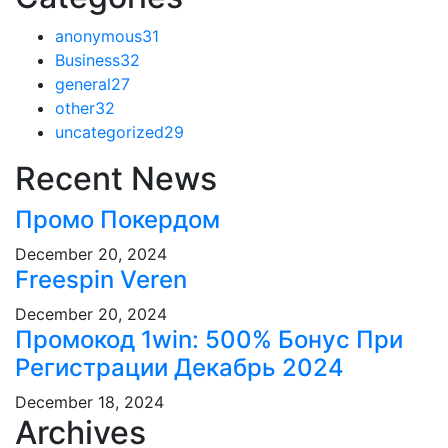
anonymous
31
Business
32
general
27
other
32
uncategorized
29
Recent News
Промо Покердом
December 20, 2024
Freespin Veren
December 20, 2024
Промокод 1win: 500% Бонус При
Регистрации Декабрь 2024
December 18, 2024
Archives