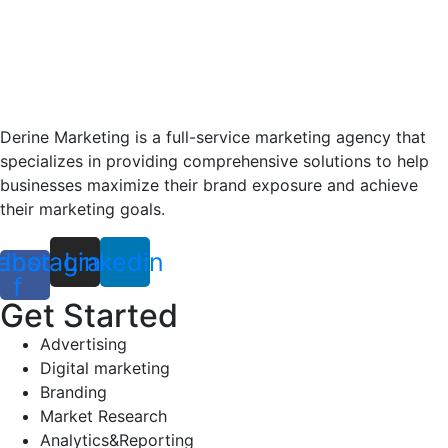
Derine Marketing is a full-service marketing agency that
specializes in providing comprehensive solutions to help
businesses maximize their brand exposure and achieve
their marketing goals.
ebook-
Instagram
Linkedin
f
Get Started
Advertising
Digital marketing
Branding
Market Research
Analytics&Reporting