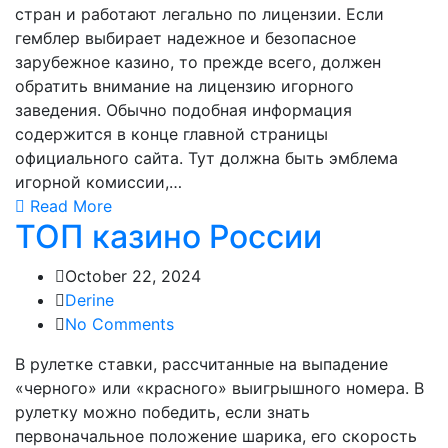
стран и работают легально по лицензии. Если
гемблер выбирает надежное и безопасное
зарубежное казино, то прежде всего, должен
обратить внимание на лицензию игорного
заведения. Обычно подобная информация
содержится в конце главной страницы
официального сайта. Тут должна быть эмблема
игорной комиссии,…
Read More
ТОП казино России
October 22, 2024
Derine
No Comments
В рулетке ставки, рассчитанные на выпадение
«черного» или «красного» выигрышного номера. В
рулетку можно победить, если знать
первоначальное положение шарика, его скорость