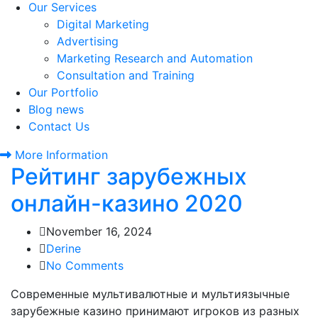
Our Services
Digital Marketing
Advertising
Marketing Research and Automation
Consultation and Training
Our Portfolio
Blog news
Contact Us
More Information
Рейтинг зарубежных
онлайн-казино 2020
November 16, 2024
Derine
No Comments
Современные мультивалютные и мультиязычные
зарубежные казино принимают игроков из разных