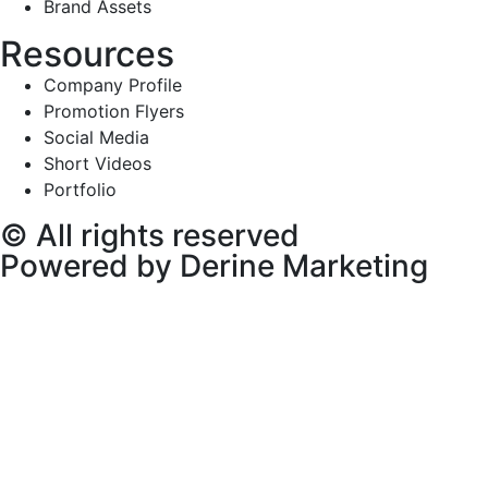
Brand Assets
Resources
Company Profile
Promotion Flyers
Social Media
Short Videos
Portfolio
© All rights reserved
Powered by Derine Marketing