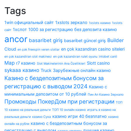
Tags
1win официальный сайт
1xslots зеркало
1xslots казино
1xslots
1хслот
1000 за регистрацию без депозита казино
сайт
ancor
basaribet giriş
Builder
basaribet güncel giriş
Cloud
en çok kazandiran casino siteleri
en çok freespin veren slotlar
en çok kazandiran slot makinesi
en çok kazandıran rulet oyunu
intobet canli
Map
r7 казино
Slott casino
Slot Makinelerinin Ana Özellikleri
sykaaa казино
Truck
Зарубежные онлайн казино
Казино с бездепозитным бонусом за
регистрацию с выводом 2024
Казино с
минимальным депозитом от 10 рублей
Пин Ап Казино Зеркало
Промокоды ПокерДом при регистрации
ТОП
10 казино на реальные деньги
ТОП 10 онлайн казино
играть в казино на
казино игри 40 безплатно
реальные деньги
казино Сука
казино
казино с бездепозитным бонусом за
онлайн на рубли
регистрацию с выводом
лучшие казино
казино чемпион