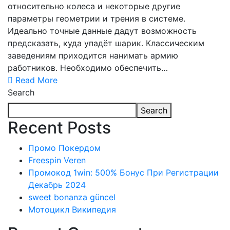
относительно колеса и некоторые другие
параметры геометрии и трения в системе.
Идеально точные данные дадут возможность
предсказать, куда упадёт шарик. Классическим
заведениям приходится нанимать армию
работников. Необходимо обеспечить…
Read More
Search
Search
Recent Posts
Промо Покердом
Freespin Veren
Промокод 1win: 500% Бонус При Регистрации
Декабрь 2024
sweet bonanza güncel
Мотоцикл Википедия