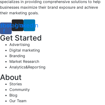
specializes in providing comprehensive solutions to help
businesses maximize their brand exposure and achieve
their marketing goals.
ebook-
Instagram
Linkedin
f
Get Started
Advertising
Digital marketing
Branding
Market Research
Analytics&Reporting
About
Stories
Community
Blog
Our Team