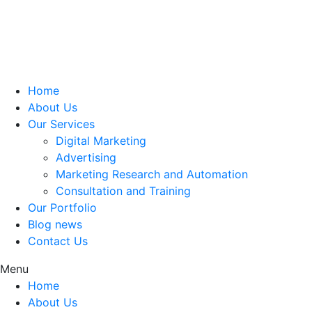
Home
About Us
Our Services
Digital Marketing
Advertising
Marketing Research and Automation
Consultation and Training
Our Portfolio
Blog news
Contact Us
Menu
Home
About Us