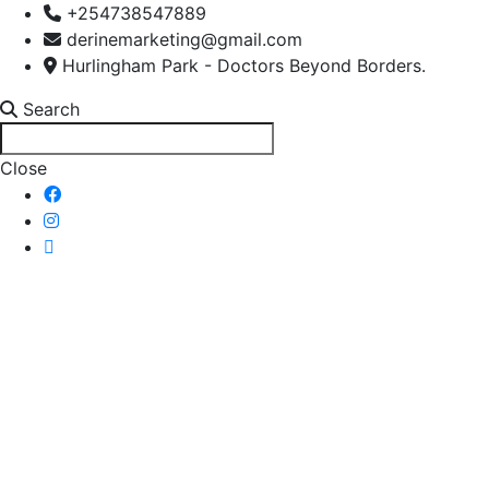
+254738547889
derinemarketing@gmail.com
Hurlingham Park - Doctors Beyond Borders.
Search
Close