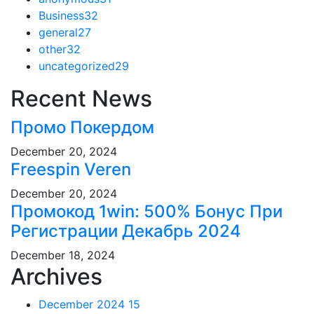
Business
32
general
27
other
32
uncategorized
29
Recent News
Промо Покердом
December 20, 2024
Freespin Veren
December 20, 2024
Промокод 1win: 500% Бонус При
Регистрации Декабрь 2024
December 18, 2024
Archives
December 2024
15