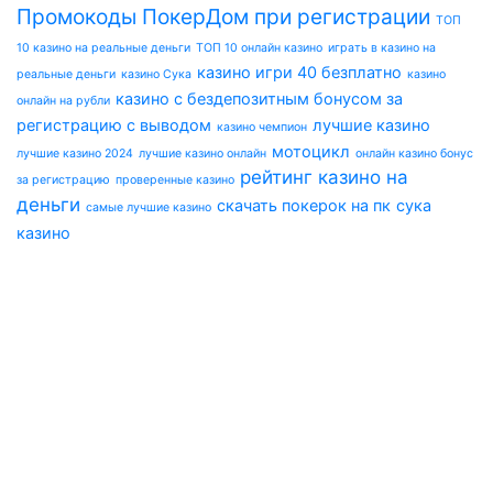
Промокоды ПокерДом при регистрации
ТОП
10 казино на реальные деньги
ТОП 10 онлайн казино
играть в казино на
казино игри 40 безплатно
реальные деньги
казино Сука
казино
казино с бездепозитным бонусом за
онлайн на рубли
регистрацию с выводом
лучшие казино
казино чемпион
мотоцикл
лучшие казино 2024
лучшие казино онлайн
онлайн казино бонус
рейтинг казино на
за регистрацию
проверенные казино
деньги
скачать покерок на пк
сука
самые лучшие казино
казино