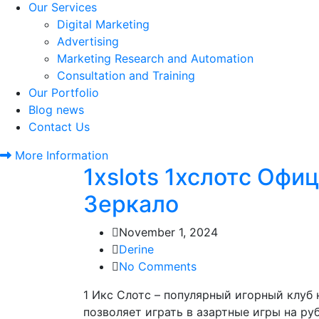
Our Services
Digital Marketing
Advertising
Marketing Research and Automation
Consultation and Training
Our Portfolio
Blog news
Contact Us
More Information
1xslots 1хслотc Офиц
Зеркало
November 1, 2024
Derine
No Comments
1 Икс Слотс – популярный игорный клуб 
позволяет играть в азартные игры на ру