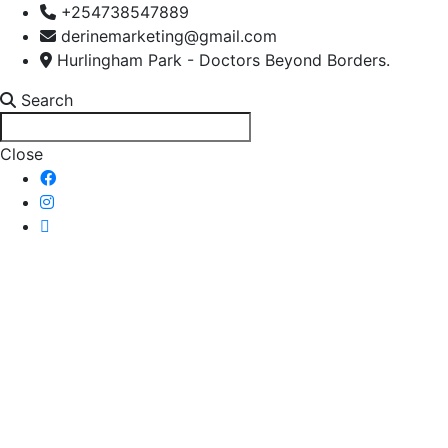
+254738547889
derinemarketing@gmail.com
Hurlingham Park - Doctors Beyond Borders.
Search
Close