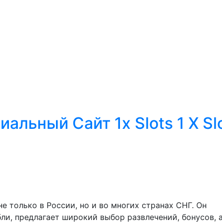
иальный Сайт 1х Slots 1 X Sl
не только в России, но и во многих странах СНГ. Он
бли, предлагает широкий выбор развлечений, бонусов, 