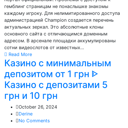
гемблинг страницам не понаслышке знакомы
каждому игроку. Для нелимитированного доступа
администрацией Champion создается перечень
актуальных зеркал. Это абсолютные клоны
основного сайта с отличающимся доменным
адресом. В арсенале площадки аккумулированы
сотни видеослотов от известных…
Read More
Казино с минимальным
депозитом от 1 грн ᐈ
Казино с депозитами 5
грн и 10 грн
October 26, 2024
Derine
No Comments