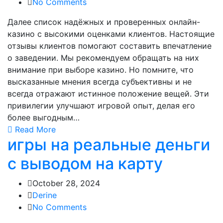
No Comments
Далее список надёжных и проверенных онлайн-
казино с высокими оценками клиентов. Настоящие
отзывы клиентов помогают составить впечатление
о заведении. Мы рекомендуем обращать на них
внимание при выборе казино. Но помните, что
высказанные мнения всегда субъективны и не
всегда отражают истинное положение вещей. Эти
привилегии улучшают игровой опыт, делая его
более выгодным…
Read More
игры на реальные деньги
с выводом на карту
October 28, 2024
Derine
No Comments