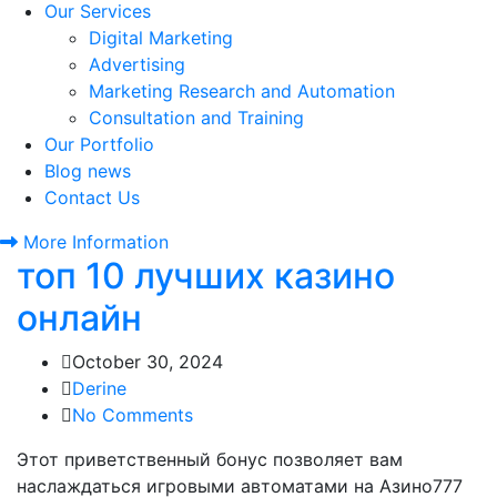
Our Services
Digital Marketing
Advertising
Marketing Research and Automation
Consultation and Training
Our Portfolio
Blog news
Contact Us
More Information
топ 10 лучших казино
онлайн
October 30, 2024
Derine
No Comments
Этот приветственный бонус позволяет вам
наслаждаться игровыми автоматами на Азино777