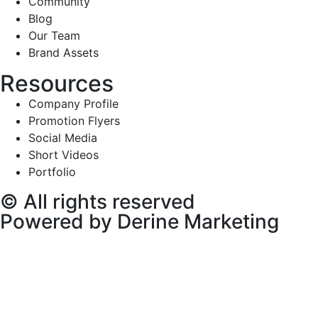
Community
Blog
Our Team
Brand Assets
Resources
Company Profile
Promotion Flyers
Social Media
Short Videos
Portfolio
© All rights reserved
Powered by Derine Marketing