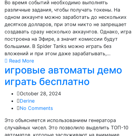
Во время событий необходимо выполнять
различные задания, чтобы получать токены. На
одном аккаунте можно заработать до нескольких
десятков долларов, при этом никто не запрещает
создавать сразу несколько аккаунтов. Однако, игра
построена на Эфире, а значит комиссии будут
большими. В Spider Tanks можно играть без
вложений и при этом даже зарабатывать,…
Read More
игровые автоматы демо
играть бесплатно
October 28, 2024
Derine
No Comments
Это объясняется использованием генератора
случайных чисел. Это позволило выделить ТОП-10
автоматов, которые заслуживают на внимание