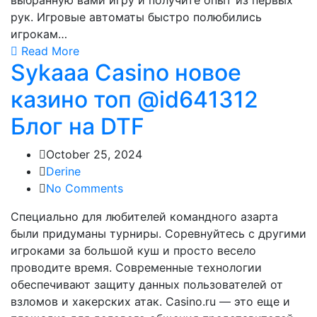
выбранную вами игру и получите опыт из первых
рук. Игровые автоматы быстро полюбились
игрокам…
Read More
Sykaaa Casino новое
казино топ @id641312
Блог на DTF
October 25, 2024
Derine
No Comments
Специально для любителей командного азарта
были придуманы турниры. Соревнуйтесь с другими
игроками за большой куш и просто весело
проводите время. Современные технологии
обеспечивают защиту данных пользователей от
взломов и хакерских атак. Casino.ru — это еще и