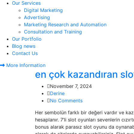
Our Services
Digital Marketing
Advertising
Marketing Research and Automation
Consultation and Training
Our Portfolio
Blog news
Contact Us
More Information
en çok kazandıran slo
November 7, 2024
Derine
No Comments
Her sembolün farklı bir değeri vardır ve kaz
hesaplanır. 7’li slot oyunları sevenlerin cız
bonus alarak parasız slot oyunu da oynana