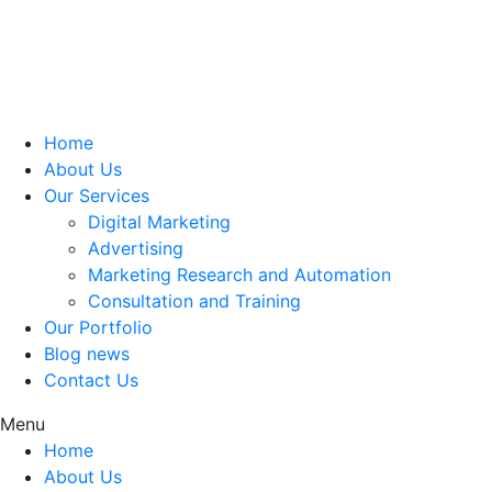
Home
About Us
Our Services
Digital Marketing
Advertising
Marketing Research and Automation
Consultation and Training
Our Portfolio
Blog news
Contact Us
Menu
Home
About Us