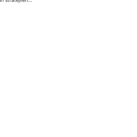
n stratejileri…