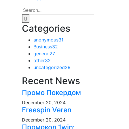
Categories
anonymous
31
Business
32
general
27
other
32
uncategorized
29
Recent News
Промо Покердом
December 20, 2024
Freespin Veren
December 20, 2024
Промокод 1win: