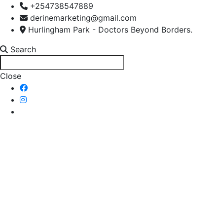
+254738547889
derinemarketing@gmail.com
Hurlingham Park - Doctors Beyond Borders.
Search
Close