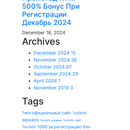
500% Бонус При
Регистрации
Декабрь 2024
December 18, 2024
Archives
December 2024
15
November 2024
36
October 2024
67
September 2024
29
April 2024
1
November 2019
3
Tags
1win официальный сайт
1xslots
зеркало
1xslots казино
1xslots сайт
1хслот
1000 за регистрацию без