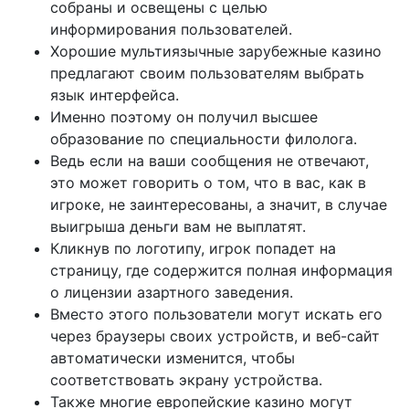
собраны и освещены с целью
информирования пользователей.
Хорошие мультиязычные зарубежные казино
предлагают своим пользователям выбрать
язык интерфейса.
Именно поэтому он получил высшее
образование по специальности филолога.
Ведь если на ваши сообщения не отвечают,
это может говорить о том, что в вас, как в
игроке, не заинтересованы, а значит, в случае
выигрыша деньги вам не выплатят.
Кликнув по логотипу, игрок попадет на
страницу, где содержится полная информация
о лицензии азартного заведения.
Вместо этого пользователи могут искать его
через браузеры своих устройств, и веб-сайт
автоматически изменится, чтобы
соответствовать экрану устройства.
Также многие европейские казино могут