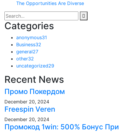
The Opportunities Are Diverse
Categories
anonymous
31
Business
32
general
27
other
32
uncategorized
29
Recent News
Промо Покердом
December 20, 2024
Freespin Veren
December 20, 2024
Промокод 1win: 500% Бонус При