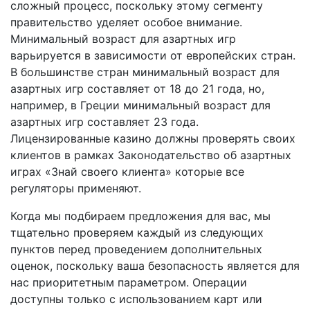
сложный процесс, поскольку этому сегменту
правительство уделяет особое внимание.
Минимальный возраст для азартных игр
варьируется в зависимости от европейских стран.
В большинстве стран минимальный возраст для
азартных игр составляет от 18 до 21 года, но,
например, в Греции минимальный возраст для
азартных игр составляет 23 года.
Лицензированные казино должны проверять своих
клиентов в рамках Законодательство об азартных
играх «Знай своего клиента» которые все
регуляторы применяют.
Когда мы подбираем предложения для вас, мы
тщательно проверяем каждый из следующих
пунктов перед проведением дополнительных
оценок, поскольку ваша безопасность является для
нас приоритетным параметром. Операции
доступны только с использованием карт или