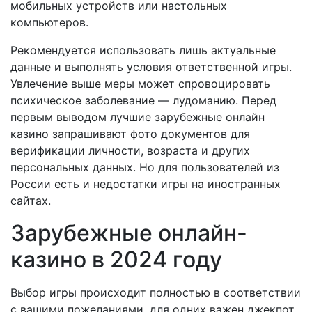
мобильных устройств или настольных
компьютеров.
Рекомендуется использовать лишь актуальные
данные и выполнять условия ответственной игры.
Увлечение выше меры может спровоцировать
психическое заболевание — лудоманию. Перед
первым выводом лучшие зарубежные онлайн
казино запрашивают фото документов для
верификации личности, возраста и других
персональных данных. Но для пользователей из
России есть и недостатки игры на иностранных
сайтах.
Зарубежные онлайн-
казино в 2024 году
Выбор игры происходит полностью в соответствии
с вашими пожеланиями, для одних важен джекпот,