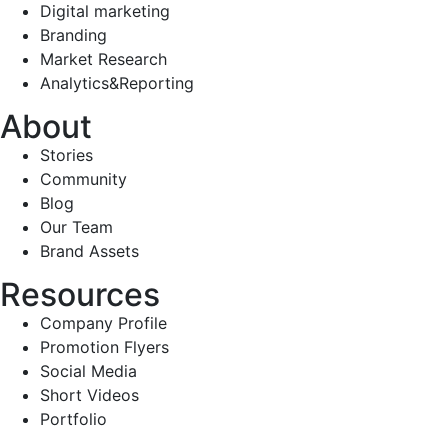
Digital marketing
Branding
Market Research
Analytics&Reporting
About
Stories
Community
Blog
Our Team
Brand Assets
Resources
Company Profile
Promotion Flyers
Social Media
Short Videos
Portfolio