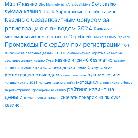
Map
r7 казино
Slott casino
Slot Makinelerinin Ana Özellikleri
sykaaa казино
Truck
Зарубежные онлайн казино
Казино с бездепозитным бонусом за
регистрацию с выводом 2024
Казино с
минимальным депозитом от 10 рублей
Пин Ап Казино Зеркало
Промокоды ПокерДом при регистрации
ТОП
10 казино на реальные деньги
ТОП 10 онлайн казино
играть в казино на
казино игри 40 безплатно
реальные деньги
казино Сука
казино
казино с бездепозитным бонусом за
онлайн на рубли
регистрацию с выводом
лучшие казино
казино чемпион
мотоцикл
лучшие казино 2024
лучшие казино онлайн
онлайн казино бонус
рейтинг казино на
за регистрацию
проверенные казино
деньги
скачать покерок на пк
сука
самые лучшие казино
казино