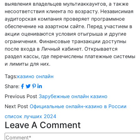
выявления владельцев мультиаккаунтов, а также
несоответствия клиента по возрасту. Независимая
аудиторская компания проверяет программное
обеспечение на азартном сайте. Перед участием в
акции оцениваются условия отыгрыша и другие
ограничения. Финансовые транзакции доступны
после входа в Личный кабинет. Открывается
раздел кассы, где перечислены платежные системы
и лимиты для них.
Tags:
казино онлайн
Share:
Previous Post
Зарубежные онлайн казино
Next Post
Официальные онлайн-казино в России
список лучших 2024
Leave A Comment