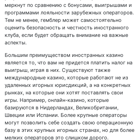
меркнут по сравнению с бонусами, выигрышами и
программами лояльности зарубежных операторов.
Тем не менее, гемблер может самостоятельно
оценить безопасность и честность иностранного
клуба, если будет обращать внимание на важные
аспекты.
Большим преимуществом иностранных казино
является то, что вам не придется платить налог на
выигрыш, играя в них. Существуют также
международные казино, которые работают не из
удаленных игорных юрисдикций, а на конкретных
рынках, на которые они хотят поставлять свои
игры. Например, онлайн-казино, которые
базируются в Нидерландах, Великобритании,
Швеции или Испании. Более крупные операторы
могут позволить себе создать свою операционную
базу в этих крупных игорных странах, но для более
мелких операторов это слишком дорого.