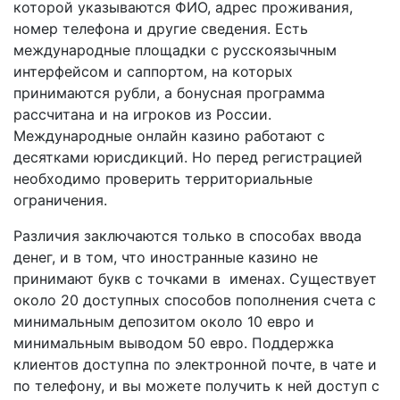
которой указываются ФИО, адрес проживания,
номер телефона и другие сведения. Есть
международные площадки с русскоязычным
интерфейсом и саппортом, на которых
принимаются рубли, а бонусная программа
рассчитана и на игроков из России.
Международные онлайн казино работают с
десятками юрисдикций. Но перед регистрацией
необходимо проверить территориальные
ограничения.
Различия заключаются только в способах ввода
денег, и в том, что иностранные казино не
принимают букв с точками в именах. Существует
около 20 доступных способов пополнения счета с
минимальным депозитом около 10 евро и
минимальным выводом 50 евро. Поддержка
клиентов доступна по электронной почте, в чате и
по телефону, и вы можете получить к ней доступ с