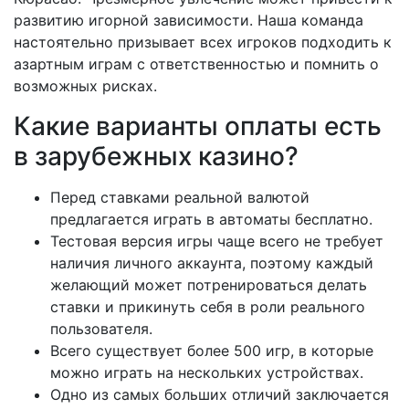
развитию игорной зависимости. Наша команда
настоятельно призывает всех игроков подходить к
азартным играм с ответственностью и помнить о
возможных рисках.
Какие варианты оплаты есть
в зарубежных казино?
Перед ставками реальной валютой
предлагается играть в автоматы бесплатно.
Тестовая версия игры чаще всего не требует
наличия личного аккаунта, поэтому каждый
желающий может потренироваться делать
ставки и прикинуть себя в роли реального
пользователя.
Всего существует более 500 игр, в которые
можно играть на нескольких устройствах.
Одно из самых больших отличий заключается