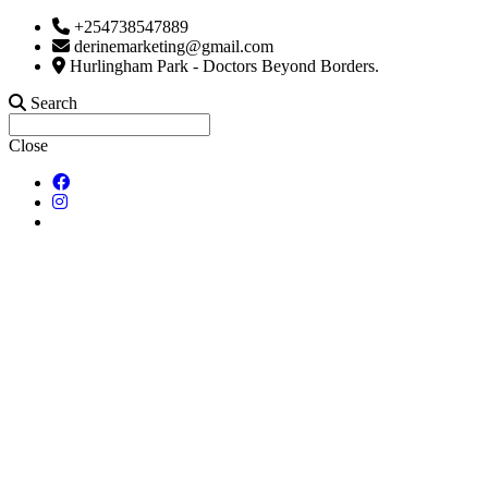
+254738547889
derinemarketing@gmail.com
Hurlingham Park - Doctors Beyond Borders.
Search
Close