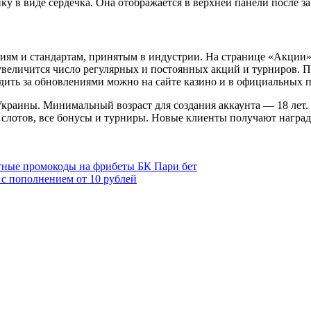
у в виде сердечка. Она отображается в верхней панели после за
ниям и стандартам, принятым в индустрии. На странице «Акции»
увеличится число регулярных и постоянных акций и турниров.
дить за обновлениями можно на сайте казино и в официальных п
з Украины. Минимальный возраст для создания аккаунта — 18 ле
слотов, все бонусы и турниры. Новые клиенты получают наград
тные промокоды на фрибеты БК Пари бет
с пополнением от 10 рублей