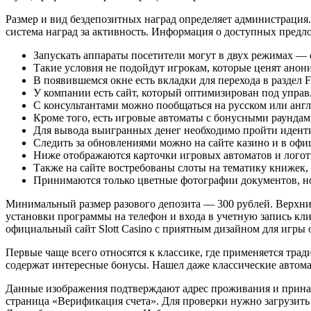
Размер и вид бездепозитных наград определяет администраци
система наград за активность. Информация о доступных пред
Запускать аппараты посетители могут в двух режимах — 
Такие условия не подойдут игрокам, которые ценят анон
В появившемся окне есть вкладки для перехода в раздел 
У компании есть сайт, который оптимизирован под управ
С консультантами можно пообщаться на русском или англ
Кроме того, есть игровые автоматы с бонусными раундам
Для вывода выигранных денег необходимо пройти иден
Следить за обновлениями можно на сайте казино и в офи
Ниже отображаются карточки игровых автоматов и логот
Также на сайте востребованы слоты на тематику книже
Принимаются только цветные фотографии документов, но
Минимальный размер разового депозита — 300 рублей. Верхние
установки программы на телефон и входа в учетную запись к
официальный сайт Slott Casino с приятным дизайном для игры 
Первые чаще всего относятся к классике, где применяется тр
содержат интересные бонусы. Нашел даже классические автома
Данные изображения подтверждают адрес проживания и принад
страница «Верификация счета». Для проверки нужно загрузит