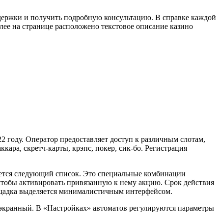
оддержки и получить подробную консультацию. В справке каждой
лее на странице расположено текстовое описание казино
2 году. Оператор предоставляет доступ к различным слотам,
ккара, скретч-карты, крэпс, покер, сик-бо. Регистрация
яется следующий список. Это специальные комбинации
чтобы активировать привязанную к нему акцию. Срок действия
лощадка выделяется минималистичным интерфейсом.
оэкранный. В «Настройках» автоматов регулируются параметры