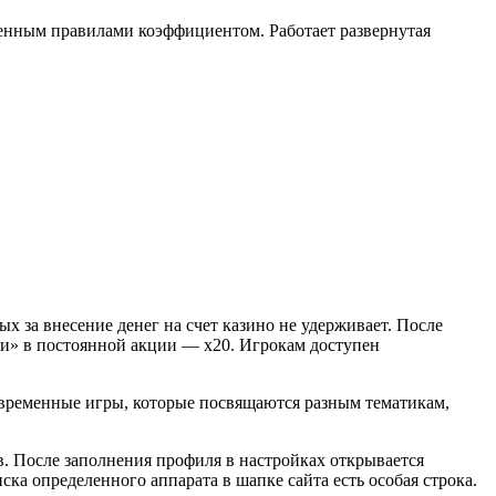
ленным правилами коэффициентом. Работает развернутая
 за внесение денег на счет казино не удерживает. После
ки» в постоянной акции — х20. Игрокам доступен
овременные игры, которые посвящаются разным тематикам,
. После заполнения профиля в настройках открывается
ка определенного аппарата в шапке сайта есть особая строка.