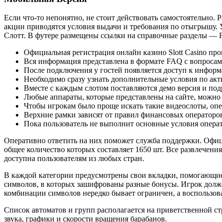
Если что-то непонятно, не стоит действовать самостоятельно.
акции приводятся условия выдачи и требования по отыгрышу. 
Слотт. В футере размещены ссылки на справочные разделы — F
Официальная регистрация онлайн казино Slott Casino про
Вся информация представлена в формате FAQ с вопросам
После подключения у гостей появляется доступ к информ
Необходимо сразу узнать дополнительные условия по акт
Вместе с каждым слотом поставляются демо версия и под
Любые аппараты, которые представлены на сайте, можно з
Чтобы игрокам было проще искать такие видеослоты, опе
Верхние рамки зависят от правил финансовых операторо
Пока пользователь не выполнит основные условия операто
Оперативно ответить на них поможет служба поддержки. Официа
общее количество которых составляет 1650 шт. Все развлечения 
доступна пользователям из любых стран.
В каждой категории предусмотрены свои вкладки, помогающие 
символов, в которых зашифрованы разные бонусы. Игрок долже
комбинации символов нередко бывает ограничен, а воспользов
Список автоматов и групп располагается на приветственной 
звука, графики и скорости вращения барабанов.