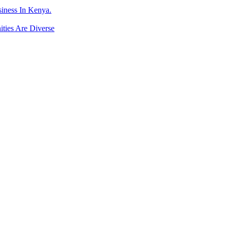
iness In Kenya.
ties Are Diverse