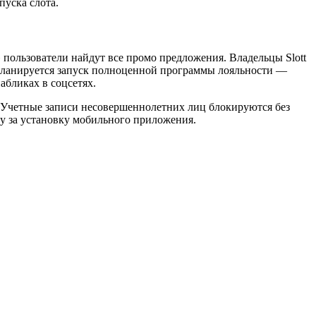
пуска слота.
 пользователи найдут все промо предложения. Владельцы Slott
 Планируется запуск полноценной программы лояльности —
абликах в соцсетях.
т. Учетные записи несовершеннолетних лиц блокируются без
у за установку мобильного приложения.