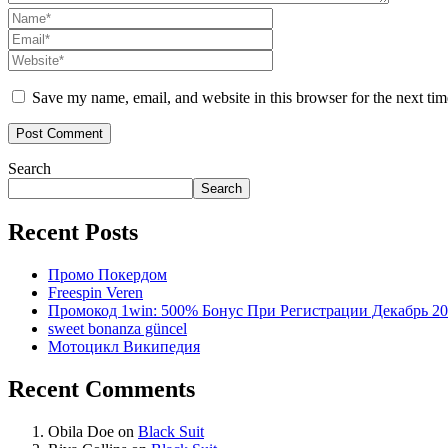
Save my name, email, and website in this browser for the next ti
Search
Search
Recent Posts
Промо Покердом
Freespin Veren
Промокод 1win: 500% Бонус При Регистрации Декабрь 2
sweet bonanza güncel
Мотоцикл Википедия
Recent Comments
Obila Doe
on
Black Suit