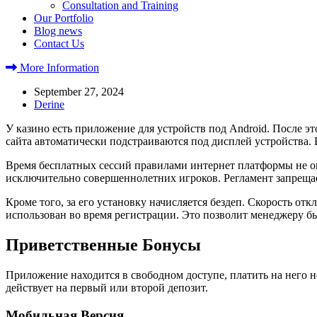
Consultation and Training
Our Portfolio
Blog news
Contact Us
More Information
September 27, 2024
Derine
У казино есть приложение для устройств под Android. После э
сайта автоматически подстраиваются под дисплей устройства.
Время бесплатных сессий правилами интернет платформы не ог
исключительно совершеннолетних игроков. Регламент запрещае
Кроме того, за его установку начисляется бездеп. Скорость от
использован во время регистрации. Это позволит менеджеру б
Приветственные Бонусы
Приложение находится в свободном доступе, платить на него н
действует на первый или второй депозит.
Мобильная Версия