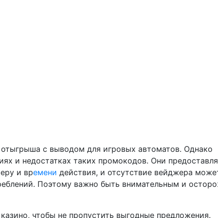
 отыгрыша с выводом для игровых автоматов. Однако
иях и недостатках таких промокодов. Они предоставл
еру и вр
емени
действия, и отсутствие вейджера може
треблений. Поэтому важно быть внимательным и остор
казино, чтобы не пропустить выгодные предложения.