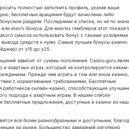
просить полностью заполнить профиль, указав ваши
ерно, бесплатные вращения будут зачислены либо
бонусном разделе. Последними в списке, но не по знач
или иного бонуса. Для многих гемблеров этот показат
акого смысла использовать бонус с такими условиями
 вывода средств к нулю. Самые лучшие бонусы казино
йджер) от х15 до х25.
щений зависит от суммы пополнения. Casino.guru явля
 и азартных играх, который не контролируется каким
реждением. Прежде чем играть в том или ином казино,
тствии с нормативными требованиями. Бесплатные
 работников онлайн-казино, способствующие улучше
ого подхода к азартным играм. В нашем списке
е бесплатные предложения, доступные в казино из наш
вятся всё более разнообразными и доступными, благо
енции на рынке. Большинство заведений регулярно