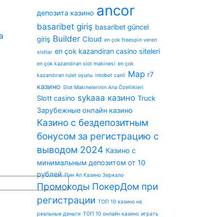
ancor
депозита казино
basaribet giriş
basaribet güncel
а
Builder
giriş
Cloud
en çok freespin veren
en çok kazandiran casino siteleri
slotlar
en çok kazandiran slot makinesi
en çok
Map
r7
kazandıran rulet oyunu
intobet canli
казино
Slot Makinelerinin Ana Özellikleri
sykaaa казино
Slott casino
Truck
Зарубежные онлайн казино
Казино с бездепозитным
бонусом за регистрацию с
выводом 2024
Казино с
минимальным депозитом от 10
рублей
Пин Ап Казино Зеркало
Промокоды ПокерДом при
регистрации
ТОП 10 казино на
реальные деньги
ТОП 10 онлайн казино
играть