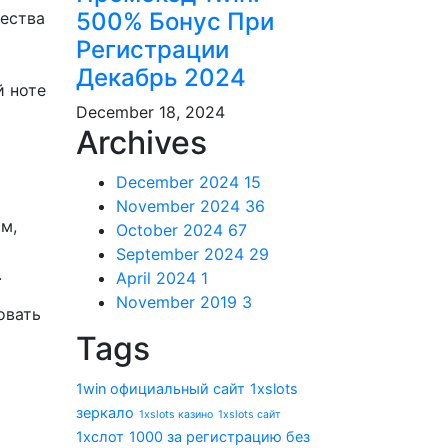
500% Бонус При
ества
Регистрации
Декабрь 2024
й ноте
December 18, 2024
Archives
December 2024
15
November 2024
36
м,
October 2024
67
September 2024
29
.
April 2024
1
November 2019
3
овать
Tags
1win официальный сайт
1xslots
зеркало
1xslots казино
1xslots сайт
1хслот
1000 за регистрацию без