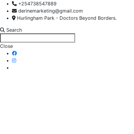
+254738547889
derinemarketing@gmail.com
Hurlingham Park - Doctors Beyond Borders.
Search
Close