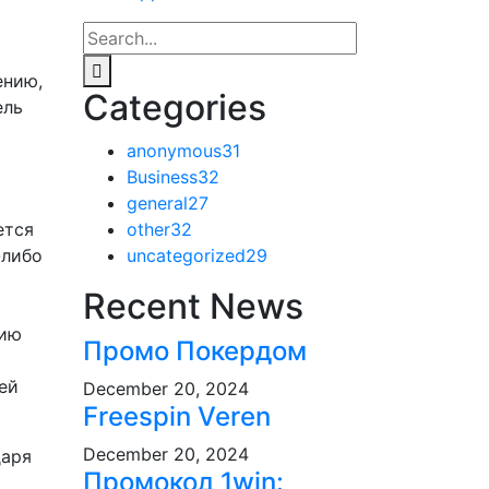
ению,
Categories
ель
anonymous
31
Business
32
general
27
ется
other
32
-либо
uncategorized
29
Recent News
нию
Промо Покердом
ей
December 20, 2024
Freespin Veren
December 20, 2024
даря
Промокод 1win: