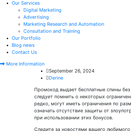
Our Services
Digital Marketing
Advertising
Marketing Research and Automation
Consultation and Training
Our Portfolio
Blog news
Contact Us
More Information
September 26, 2024
Derine
Промокод выдает бесплатные спины без
следует помнить о некоторых ограничен
редко, могут иметь ограничения по разм
означать отсутствие защиты от злоупо
при использовании этих бонусов.
Следите за новостями вашего любимого 