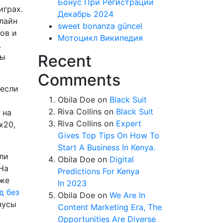
Бонус При Регистрации
играх.
Декабрь 2024
лайн
sweet bonanza güncel
ов и
Мотоцикл Википедия
.
Recent
вы
Comments
 если
Obila Doe
on
Black Suit
Riva Collins
on
Black Suit
 на
Riva Collins
on
Expert
х20,
Gives Top Tips On How To
Start A Business In Kenya.
ли
Obila Doe
on
Digital
На
Predictions For Kenya
 же
In 2023
д без
Obila Doe
on
We Are In
нусы
Content Marketing Era, The
Opportunities Are Diverse