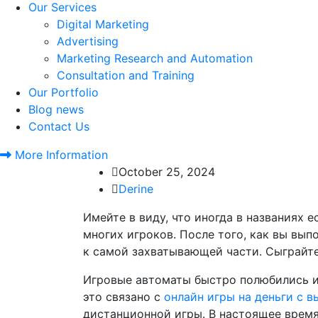
Our Services
Digital Marketing
Advertising
Marketing Research and Automation
Consultation and Training
Our Portfolio
Blog news
Contact Us
More Information
October 25, 2024
Derine
Имейте в виду, что иногда в названиях е
многих игроков. После того, как вы вы
к самой захватывающей части. Сыграйте
Игровые автоматы быстро полюбились и
это связано с
онлайн игры на деньги с 
дистанционной игры. В настоящее время