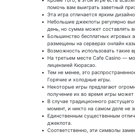
Кроме того, в этой игре есть scatt
помочь вам выиграть заветный приз
Эта игра отличается ярким дизайн
Небольшие джекпоты регулярно вып
день, но сумма может составлять в
Большинство бесплатных игровых а
размещены на серверах онлайн каз
Возможность использовать такие в
На третьем месте Cafe Casino — м
лицензией Кюрасао.
Тем не менее, это распространенно
Горячие и холодные игры.
Некоторые игры предлагают огром
получение их во время игры может 
В случае традиционного растущего
момент, и никто на самом деле не з
Единственным существенным отлич
джекпота.
Соответственно, эти символы зам