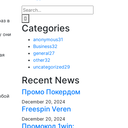
аз в
Categories
у они
anonymous
31
Business
32
general
27
ая
other
32
uncategorized
29
Recent News
Промо Покердом
юбой
December 20, 2024
Freespin Veren
December 20, 2024
и
Промокод 1win: