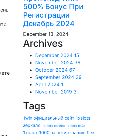
500% Бонус При
чень
Регистрации
Декабрь 2024
что
December 18, 2024
Archives
December 2024
15
о
November 2024
36
October 2024
67
жете
September 2024
29
April 2024
1
November 2019
3
Tags
ы
1win официальный сайт
1xslots
зеркало
1xslots казино
1xslots сайт
1хслот
1000 за регистрацию без