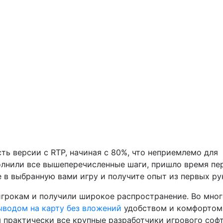
сть версии с RTP, начиная с 80%, что неприемлемо для
полнили все вышеперечисленные шаги, пришло время пе
 в выбранную вами игру и получите опыт из первых ру
грокам и получили широкое распространение. Во мно
выводом на карту без вложений
удобством и комфортом
 практически все крупные разработчики игрового соф