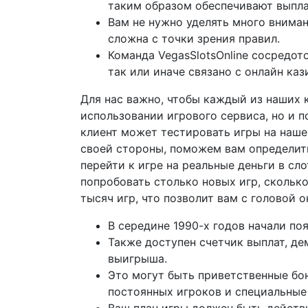
таким образом обеспечивают выпл
Вам не нужно уделять много вниман
сложна с точки зрения правил.
Команда VegasSlotsOnline сосредот
так или иначе связано с онлайн каз
Для нас важно, чтобы каждый из наших 
использовании игрового сервиса, но и 
клиент может тестировать игры на нашем
своей стороны, поможем вам определить
перейти к игре на реальные деньги в сл
попробовать столько новых игр, сколько
тысяч игр, что позволит вам с головой о
В середине 1990-х годов начали по
Также доступен счетчик выплат, д
выигрыша.
Это могут быть приветственные бон
постоянных игроков и специальные