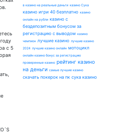
ботках
в казино на реальные деньги
казино Сука
ов.
казино игри 40 безплатно
казино
казино с
онлайн на рубли
бездепозитным бонусом за
етесь
регистрацию с выводом
казино
 году
лучшие казино
чемпион
лучшие казино
ра с 5
мотоцикл
2024
лучшие казино онлайн
торая
онлайн казино бонус за регистрацию
рейтинг казино
проверенные казино
на деньги
самые лучшие казино
ать,
скачать покерок на пк
сука казино
ые
ZO´S