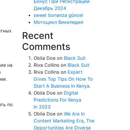
Бонус При Регистрации
Декабрь 2024
sweet bonanza güncel
Мотоцикл Википедия
атных
Recent
Comments
Obila Doe
on
Black Suit
ие на
Riva Collins
on
Black Suit
о
Riva Collins
on
Expert
ми.
Gives Top Tips On How To
Start A Business In Kenya.
Obila Doe
on
Digital
Predictions For Kenya
ть по
In 2023
Obila Doe
on
We Are In
Content Marketing Era, The
Opportunities Are Diverse