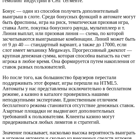
гемблинг индустрии в СНГ сегменте.
Бонус — один из способов получить дополнительный
выигрыш в слоте. Среди бонусных функций в автомате могут
быть фриспины, игра на риск, тематическая призовая игра,
ставка Анте, покупка бонусного раунда, мультиплеер и т.
Линия выплат, или призовая линия — схема, по которой
засчитываются выигрышные комбинации. Линий может быть
от 9 до 40 — стандартный вариант, а также до 17000, если
слот имеет механику Megaways. Прогрессивный джекпот —
крупная денежная сумма, которая способна выпасть на счет
игрока в любое время. Она формируется путем накопления от
ставок разных пользователей.
Но после того, как большинство браузеров перестали
поддерживать этот формат, игры перешли на HTML5.
Автоматы у нас представлены исключительно в бесплатном
режиме, а казино в каталоге проверялись нашими
неподкупными экспертами. Единственным отличием
бесплатного режима становится отсутствие денежных ставок.
Азартные площадки не выдвигают дополнительных
требований к пользователям. Клиенты казино могут
придерживаться любых лимитов и стратегий.
Значение показывает, насколько высока вероятность выиграть
в игровом автомате и сколько из внесенных средств игроков