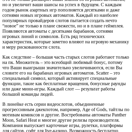
но и увеличит ваши шансы на успех в будущем. С каждым
годом рынок азартных игр пополняется десятками и даже
сотнями новых игровых автоматов. Каждый из наиболее
популярных провайдеров слотов пытается создать нечто
“новое” не только в плане свежести, но и в плане геймплея.
Появляются автоматы с десятками барабанов, сотнями
игровых линий и символов. Есть ряд технических
характеристик, которые заметно влияют на игровую механику
и меру рискованности слота.
Как следствие – большая часть старых слотов работают только
на пк. Множитель – это всеобщий любимый бонус, потому
что Ваши выигрыши значительно увеличиваются, если Вы
словите его на барабанах игровых автоматов. Scatter – это
специальный символ, который активирует специальные
функции, такие как бесплатные вращения, бонусные раунды
или даже мини-игры. Каждый слот — результат работы
большой команды людей.
В линейке есть серии видеослотов, объединенные
прогрессивным джекпотом, например, Age of Gods, тайтлы по
мотивам комиксов и другие. Востребованы автоматы Panther
Moon, Safari Heat и многие другие релизы производителя.
Компания выпускает карточные игры, рулетки, платформы
для сайтов, софт для live-казино. Возможность бесплатно