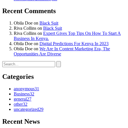
Recent Comments
Obila Doe
on
Black Suit
Riva Collins
on
Black Suit
Riva Collins
on
Expert Gives Top Tips On How To Start A
Business In Kenya.
Obila Doe
on
Digital Predictions For Kenya In 2023
Obila Doe
on
We Are In Content Marketing Era, The
Opportunities Are Diverse
Categories
anonymous
31
Business
32
general
27
other
32
uncategorized
29
Recent News