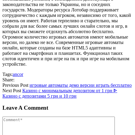
законодательства не только Украины, но и соседних
государств. Модераторы ресурса Лотобар поддерживает
сотрудничество с каждым игроком, независимо от того, какой
уровень он имеет. Работая терпеливо и старательно, мы
собрали для вас более самых лучших онлайн слотов и игр, в
которых вы сможете отдохнуть абсолютно бесплатно.
Огромное количество игровых автоматов имеют мобильные
версии, но далеко не все. Современные игровые автоматы
онлайн, которые созданы на базе HTML5 адаптивны и
работают на смартфонах и планшетах. Функционал таких
слотов идентичен и при игре на пк и при игре на мобильном
устройстве.
Tags:
ancor
Share:
Previous Post
игровые автоматы демо версии играть бесплатно
Next Post
Казино с минимальным депозитом от 1 грн ᐈ
Казино с депозитами 5 грн и 10 грн
Leave A Comment