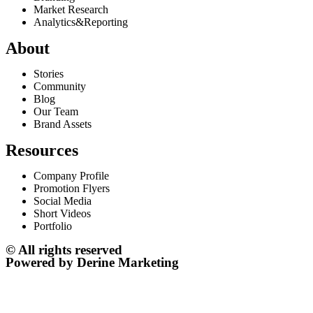
Market Research
Analytics&Reporting
About
Stories
Community
Blog
Our Team
Brand Assets
Resources
Company Profile
Promotion Flyers
Social Media
Short Videos
Portfolio
© All rights reserved
Powered by Derine Marketing