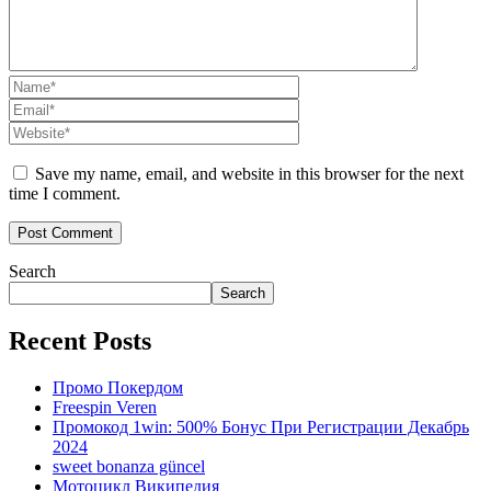
Save my name, email, and website in this browser for the next
time I comment.
Search
Search
Recent Posts
Промо Покердом
Freespin Veren
Промокод 1win: 500% Бонус При Регистрации Декабрь
2024
sweet bonanza güncel
Мотоцикл Википедия