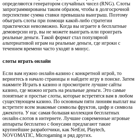
определяются генератором случайных чисел (RNG). Слоты
запрограммированы таким образом, чтобы в долгосрочной
перспективе сумма ставки превышала выигрыш. Поэтому
обыграть слоты при помощи какой-либо стратегии
практически невозможно. Когда вы играете в бесплатные
демоверсии игр, вы не можете выиграть или проиграть
реальные деньги. Такой формат стал популярной
альтернативой играм на реальные деньги, где игроки с
течением времени часто уходят в минус.
слоты играть онлайн
Если вам нужно онлайн-казино с конкретной игрой, то
вернитесь в начало страницы и найдите игру в поиске. Затем
нажмите Играть в казино и просмотрите лучшие сайты
казино, где можно играть на реальные деньги. Это самые
понятные и простые слоты, которые встретятся вам в любом
существующем казино. По основным пяти линиям выплат вы
встретите всем знакомые символы фруктов, цифр и символа
джекпота. У нас самая большая коллекция бесплатных
онлайн-слотов в интернете. Лучшие современные игровые
аппараты бесплатно с бонусами предлагают такие
крупнейшие разработчики, как NetEnt, Playtech,
NOVOMATIC, Microgaming и ряд других.