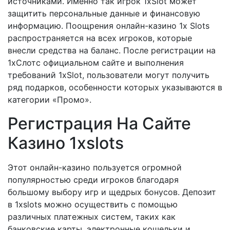
источниками. Именно так игрок 1xSlot может
защитить персональные данные и финансовую
информацию. Поощрения онлайн-казино 1x Slots
распространяется на всех игроков, которые
внесли средства на баланс. После регистрации на
1хСлотс официальном сайте и выполнения
требований 1xSlot, пользователи могут получить
ряд подарков, особенности которых указываются в
категории «Промо».
Регистрация На Сайте
Казино 1xslots
Этот онлайн-казино пользуется огромной
популярностью среди игроков благодаря
большому выбору игр и щедрых бонусов. Депозит
в 1xslots можно осуществить с помощью
различных платежных систем, таких как
банковские карты, электронные кошельки и