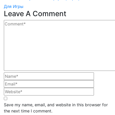
Для Игры
Leave A Comment
Save my name, email, and website in this browser for
the next time I comment.