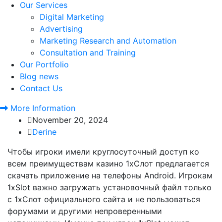
Our Services
Digital Marketing
Advertising
Marketing Research and Automation
Consultation and Training
Our Portfolio
Blog news
Contact Us
More Information
November 20, 2024
Derine
Чтобы игроки имели круглосуточный доступ ко
всем преимуществам казино 1xСлот предлагается
скачать приложение на телефоны Android. Игрокам
1xSlot важно загружать установочный файл только
с 1хСлот официального сайта и не пользоваться
форумами и другими непроверенными