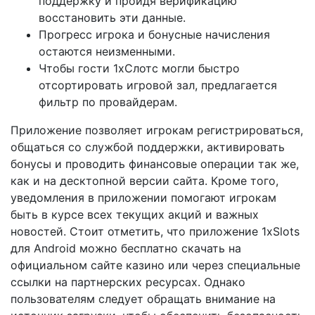
поддержку и пройдя верификацию
восстановить эти данные.
Прогресс игрока и бонусные начисления
остаются неизменными.
Чтобы гости 1хСлотс могли быстро
отсортировать игровой зал, предлагается
фильтр по провайдерам.
Приложение позволяет игрокам регистрироваться,
общаться со службой поддержки, активировать
бонусы и проводить финансовые операции так же,
как и на десктопной версии сайта. Кроме того,
уведомления в приложении помогают игрокам
быть в курсе всех текущих акций и важных
новостей. Стоит отметить, что приложение 1xSlots
для Android можно бесплатно скачать на
официальном сайте казино или через специальные
ссылки на партнерских ресурсах. Однако
пользователям следует обращать внимание на