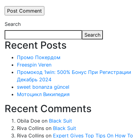
Search
Search
Recent Posts
Промо Покердом
Freespin Veren
Промокод 1win: 500% Бонус При Регистрации
Декабрь 2024
sweet bonanza güncel
Мотоцикл Википедия
Recent Comments
Obila Doe
on
Black Suit
Riva Collins
on
Black Suit
Riva Collins
on
Expert Gives Top Tips On How To