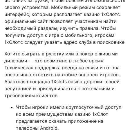
источник загрузки, чтобы обеспечить безопасность
своего устройства. Мобильный режим сохраняет
интерфейс, которым располагает казино 1xСлотс
официальный сайт позволяет участникам найти
необходимый разделы, изучить правила. Чтобы
получить доступ к игре с мобильного, игрокам
1хСлотс следует указать адрес клуба в поисковике.
Хотите сыграть в рулетку или в покер с живыми
дилерами — это возможно в любое время!
Техническая поддержка всегда на связи и готова
оперативно ответить на любые вопросы игроков.
Азартная площадка 1Xslots casino дорожит своей
репутацией и прислушивается к пожеланиям и
требованиям клиентов.
Чтобы игроки имели круглосуточный доступ
ко всем преимуществам казино 1xСлот
предлагается скачать приложение на
телефоны Android.