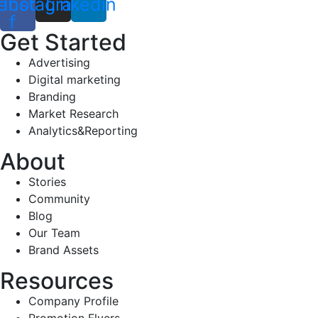
ebook-
Instagram
Linkedin
f
Get Started
Advertising
Digital marketing
Branding
Market Research
Analytics&Reporting
About
Stories
Community
Blog
Our Team
Brand Assets
Resources
Company Profile
Promotion Flyers