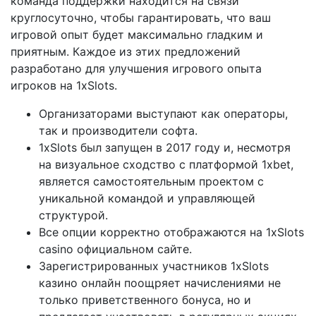
команда поддержки находится на связи
круглосуточно, чтобы гарантировать, что ваш
игровой опыт будет максимально гладким и
приятным. Каждое из этих предложений
разработано для улучшения игрового опыта
игроков на 1xSlots.
Организаторами выступают как операторы,
так и производители софта.
1xSlots был запущен в 2017 году и, несмотря
на визуальное сходство с платформой 1xbet,
является самостоятельным проектом с
уникальной командой и управляющей
структурой.
Все опции корректно отображаются на 1xSlots
casino официальном сайте.
Зарегистрированных участников 1xSlots
казино онлайн поощряет начислениями не
только приветственного бонуса, но и