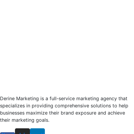
Derine Marketing is a full-service marketing agency that
specializes in providing comprehensive solutions to help
businesses maximize their brand exposure and achieve
their marketing goals.