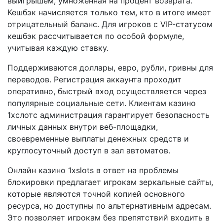
выигрышем, умноженная на процент возврата.
Кешбэк начисляется только тем, кто в итоге имеет
отрицательный баланс. Для игроков с VIP-статусом
кешбэк рассчитывается по особой формуле,
учитывая каждую ставку.
Поддерживаются доллары, евро, рубли, гривны для
переводов. Регистрация аккаунта проходит
оперативно, быстрый вход осуществляется через
популярные социальные сети. Клиентам казино
1хслотс администрация гарантирует безопасность
личных данных внутри веб-площадки,
своевременные выплаты денежных средств и
круглосуточный доступ в зал автоматов.
Онлайн казино 1xslots в ответ на проблемы
блокировки предлагает игрокам зеркальные сайты,
которые являются точной копией основного
ресурса, но доступны по альтернативным адресам.
Это позволяет игрокам без препятствий входить в