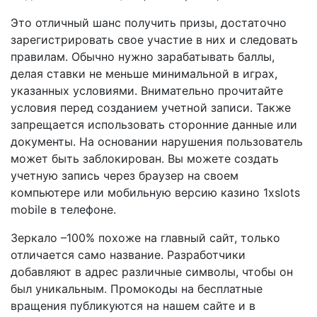
Это отличный шанс получить призы, достаточно
зарегистрировать свое участие в них и следовать
правилам. Обычно нужно зарабатывать баллы,
делая ставки не меньше минимальной в играх,
указанных условиями. Внимательно прочитайте
условия перед созданием учетной записи. Также
запрещается использовать сторонние данные или
документы. На основании нарушения пользователь
может быть заблокирован. Вы можете создать
учетную запись через браузер на своем
компьютере или мобильную версию казино 1xslots
mobile в телефоне.
Зеркало –100% похоже на главный сайт, только
отличается само название. Разработчики
добавляют в адрес различные символы, чтобы он
был уникальным. Промокоды на бесплатные
вращения публикуются на нашем сайте и в