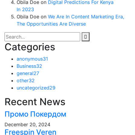
Obila Doe
on
Digital Predictions For Kenya
In 2023
Obila Doe
on
We Are In Content Marketing Era,
The Opportunities Are Diverse
Categories
anonymous
31
Business
32
general
27
other
32
uncategorized
29
Recent News
Промо Покердом
December 20, 2024
Freespin Veren