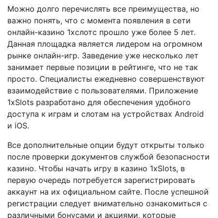
Можно долго перечислять все преимущества, но
важно понять, что с момента появления в сети
онлайн-казино 1хслотс прошло уже более 5 лет.
Данная площадка является лидером на огромном
рынке онлайн-игр. Заведение уже несколько лет
занимает первые позиции в рейтинге, что не так
просто. Специалисты ежедневно совершенствуют
взаимодействие с пользователями. Приложение
1xSlots разработано для обеспечения удобного
доступа к играм и слотам на устройствах Android
и iOS.
Все дополнительные опции будут открыты только
после проверки документов службой безопасности
казино. Чтобы начать игру в казино 1xSlots, в
первую очередь потребуется зарегистрировать
аккаунт на их официальном сайте. После успешной
регистрации следует внимательно ознакомиться с
различными бонусами и акциями, которые