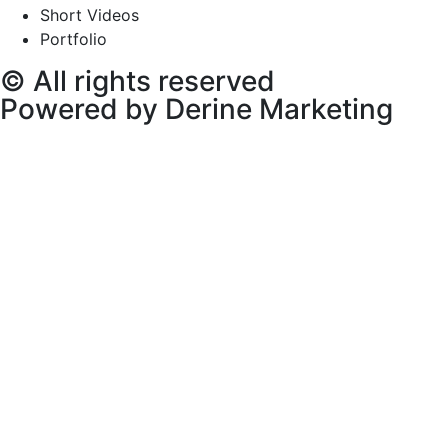
Short Videos
Portfolio
© All rights reserved
Powered by Derine Marketing