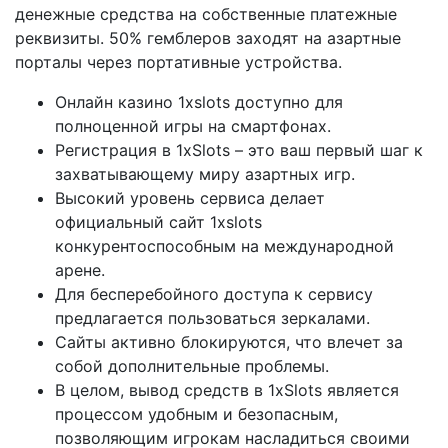
денежные средства на собственные платежные
реквизиты. 50% гемблеров заходят на азартные
порталы через портативные устройства.
Онлайн казино 1xslots доступно для
полноценной игры на смартфонах.
Регистрация в 1xSlots – это ваш первый шаг к
захватывающему миру азартных игр.
Высокий уровень сервиса делает
официальный сайт 1xslots
конкурентоспособным на международной
арене.
Для бесперебойного доступа к сервису
предлагается пользоваться зеркалами.
Сайты активно блокируются, что влечет за
собой дополнительные проблемы.
В целом, вывод средств в 1xSlots является
процессом удобным и безопасным,
позволяющим игрокам насладиться своими