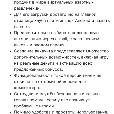
продукт в мире виртуальных азартных
развлечений.
Для его загрузки достаточно на главной
странице клуба найти значок Android и нажать
на него.
Предпочтительно выбирать полноценную
авторизацию через e-mail, с заполнением
анкеты и вводом пароля.
Создание аккаунта предоставляет множество
дополнительных возможностей, включая игру
на реальные деньги и активацию всех
предложенных бонусов.
Функциональность такой версии ничем не
отличается от обычной версии для
компьютера.
Сотрудники службы безопасности казино
готовы помочь, если у вас возникнут
проблемы с играми.
Помимо удобства и простоты использования,