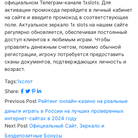
официальном Телеграм-канале 1xslots. Для
активации промокода перейдите в личный кабинет
на сайте и введите промокод в соответствующее
поле. Актуальное зеркало 1x slots на нашем сайте
регулярно обновляется, обеспечивая постоянный
доступ клиентов к любимым играм. Чтобы
управлять денежным счетом, помимо обычной
регистрации, игроку потребуется предоставить
сканы документов, подтверждающих личность и
возраст.
Tags:
1хслот
Share:
Previous Post
Рейтинг онлайн-казино на реальные
деньги играть в России на лучших проверенных
интернет-сайтах в 2024 году
Next Post
Официальный Сайт, Зеркало и
Бездепозитные Бонусы