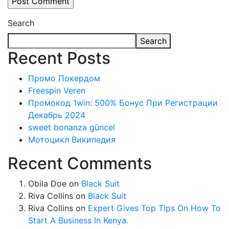
Search
Search
Recent Posts
Промо Покердом
Freespin Veren
Промокод 1win: 500% Бонус При Регистрации
Декабрь 2024
sweet bonanza güncel
Мотоцикл Википедия
Recent Comments
Obila Doe
on
Black Suit
Riva Collins
on
Black Suit
Riva Collins
on
Expert Gives Top Tips On How To
Start A Business In Kenya.