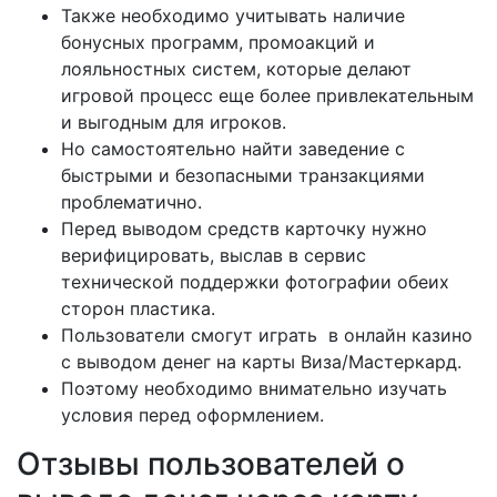
Также необходимо учитывать наличие
бонусных программ, промоакций и
лояльностных систем, которые делают
игровой процесс еще более привлекательным
и выгодным для игроков.
Но самостоятельно найти заведение с
быстрыми и безопасными транзакциями
проблематично.
Перед выводом средств карточку нужно
верифицировать, выслав в сервис
технической поддержки фотографии обеих
сторон пластика.
Пользователи смогут играть в онлайн казино
с выводом денег на карты Виза/Мастеркард.
Поэтому необходимо внимательно изучать
условия перед оформлением.
Отзывы пользователей о