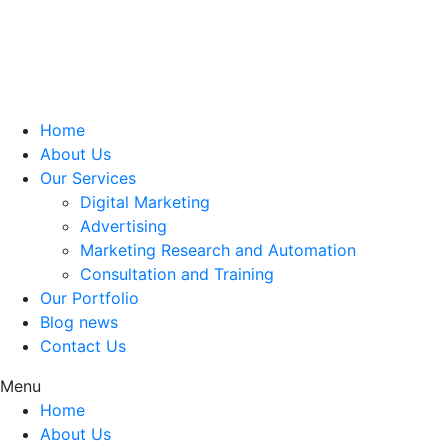
Home
About Us
Our Services
Digital Marketing
Advertising
Marketing Research and Automation
Consultation and Training
Our Portfolio
Blog news
Contact Us
Menu
Home
About Us