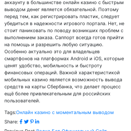
аккаунту в большинстве онлайн казино с быстрым
выводом денег является обязательной. Поэтому
перед тем, как регистрировать пластик, следует
убедиться в надежности игрового портала. Нет, не
стоит паниковать по поводу возникших проблем с
выполнением заказа. Саппорт всегда готов прийти
на помощь и разрешить любую ситуацию.
Особенно актуально это для владельцев
смартфонов на платформах Android и iOS, которые
ценят удобство, мобильность и быстроту
финансовых операций. Важной характеристикой
мобильных казино является возможность вывода
средств на карты Сбербанка, что делает процесс
ещё более привлекательным для российских
пользователей.
Tags:
Онлайн казино с моментальным выводом
Share: