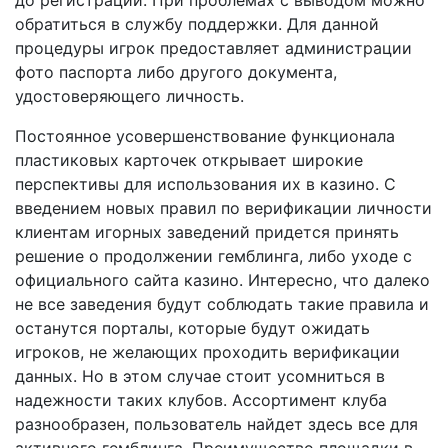
до регистрации. При проблемах с выводом можно
обратиться в службу поддержки. Для данной
процедуры игрок предоставляет администрации
фото паспорта либо другого документа,
удостоверяющего личность.
Постоянное усовершенствование функционала
пластиковых карточек открывает широкие
перспективы для использования их в казино. С
введением новых правил по верификации личности
клиентам игорных заведений придется принять
решение о продолжении гемблинга, либо уходе с
официального сайта казино. Интересно, что далеко
не все заведения будут соблюдать такие правила и
останутся порталы, которые будут ожидать
игроков, не желающих проходить верификации
данных. Но в этом случае стоит усомниться в
надежности таких клубов. Ассортимент клуба
разнообразен, пользователь найдет здесь все для