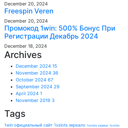
December 20, 2024
Freespin Veren
December 20, 2024
Промокод 1win: 500% Бонус При
Регистрации Декабрь 2024
December 18, 2024
Archives
December 2024
15
November 2024
36
October 2024
67
September 2024
29
April 2024
1
November 2019
3
Tags
1win официальный сайт
1xslots зеркало
1xslots казино
1xslots