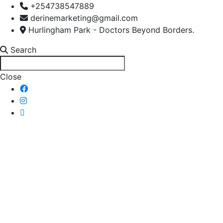
+254738547889
derinemarketing@gmail.com
Hurlingham Park - Doctors Beyond Borders.
Search
Close