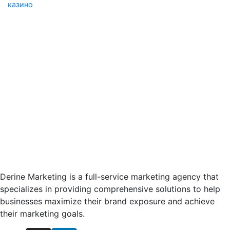
казино
Derine Marketing is a full-service marketing agency that
specializes in providing comprehensive solutions to help
businesses maximize their brand exposure and achieve
their marketing goals.