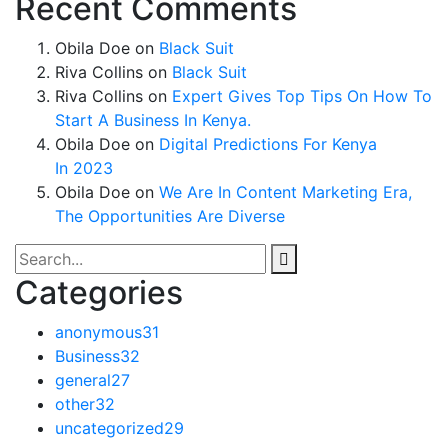
Recent Comments
Obila Doe
on
Black Suit
Riva Collins
on
Black Suit
Riva Collins
on
Expert Gives Top Tips On How To
Start A Business In Kenya.
Obila Doe
on
Digital Predictions For Kenya
In 2023
Obila Doe
on
We Are In Content Marketing Era,
The Opportunities Are Diverse
Categories
anonymous
31
Business
32
general
27
other
32
uncategorized
29