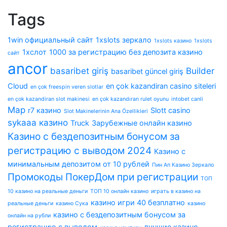
Tags
1win официальный сайт
1xslots зеркало
1xslots казино
1xslots
1хслот
1000 за регистрацию без депозита казино
сайт
ancor
basaribet giriş
Builder
basaribet güncel giriş
Cloud
en çok kazandiran casino siteleri
en çok freespin veren slotlar
en çok kazandiran slot makinesi
en çok kazandıran rulet oyunu
intobet canli
Map
r7 казино
Slott casino
Slot Makinelerinin Ana Özellikleri
sykaaa казино
Truck
Зарубежные онлайн казино
Казино с бездепозитным бонусом за
регистрацию с выводом 2024
Казино с
минимальным депозитом от 10 рублей
Пин Ап Казино Зеркало
Промокоды ПокерДом при регистрации
ТОП
10 казино на реальные деньги
ТОП 10 онлайн казино
играть в казино на
казино игри 40 безплатно
реальные деньги
казино Сука
казино
казино с бездепозитным бонусом за
онлайн на рубли
регистрацию с выводом
лучшие казино