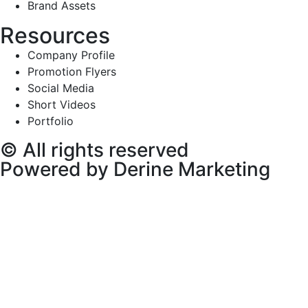
Brand Assets
Resources
Company Profile
Promotion Flyers
Social Media
Short Videos
Portfolio
© All rights reserved
Powered by Derine Marketing