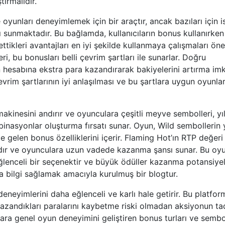
tırmalıdır.
oyunları deneyimlemek için bir araçtır, ancak bazıları için i
ı sunmaktadır. Bu bağlamda, kullanıcıların bonus kullanırken
ttikleri avantajları en iyi şekilde kullanmaya çalışmaları öneri
i, bu bonusları belli çevrim şartları ile sunarlar. Doğru
n hesabına ekstra para kazandırarak bakiyelerini artırma im
evrim şartlarının iyi anlaşılması ve bu şartlara uygun oyunla
akinesini andırır ve oyunculara çeşitli meyve sembolleri, yıl
binasyonlar oluşturma fırsatı sunar. Oyun, Wild sembollerin 
e gelen bonus özelliklerini içerir. Flaming Hot’ın RTP değeri
dadır ve oyunculara uzun vadede kazanma şansı sunar. Bu oyu
eğlenceli bir seçenektir ve büyük ödüller kazanma potansiyeli
nda bilgi sağlamak amacıyla kurulmuş bir blogtur.
neyimlerini daha eğlenceli ve karlı hale getirir. Bu platform
azandıkları paralarını kaybetme riski olmadan aksiyonun ta
ulara genel oyun deneyimini geliştiren bonus turları ve sembo