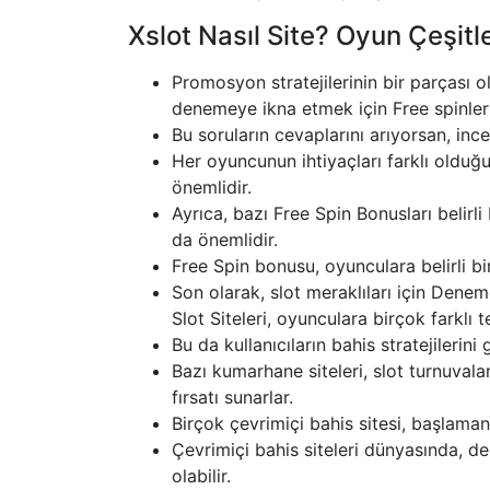
Xslot Nasıl Site? Oyun Çeşit
Promosyon stratejilerinin bir parçası o
denemeye ikna etmek için Free spinler
Bu soruların cevaplarını arıyorsan, incel
Her oyuncunun ihtiyaçları farklı olduğ
önemlidir.
Ayrıca, bazı Free Spin Bonusları belirl
da önemlidir.
Free Spin bonusu, oyunculara belirli bi
Son olarak, slot meraklıları için Den
Slot Siteleri, oyunculara birçok farklı
Bu da kullanıcıların bahis stratejilerini
Bazı kumarhane siteleri, slot turnuval
fırsatı sunarlar.
Birçok çevrimiçi bahis sitesi, başlaman
Çevrimiçi bahis siteleri dünyasında, d
olabilir.