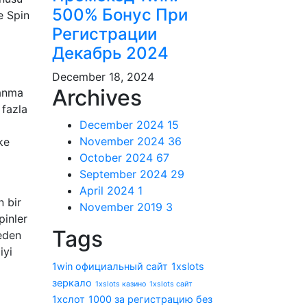
500% Бонус При
e Spin
Регистрации
Декабрь 2024
December 18, 2024
Archives
zanma
 fazla
December 2024
15
November 2024
36
ke
October 2024
67
September 2024
29
April 2024
1
n bir
November 2019
3
pinler
Tags
meden
iyi
1win официальный сайт
1xslots
зеркало
1xslots казино
1xslots сайт
1хслот
1000 за регистрацию без