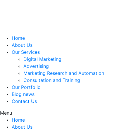
Home
About Us
Our Services
Digital Marketing
Advertising
Marketing Research and Automation
Consultation and Training
Our Portfolio
Blog news
Contact Us
Menu
Home
About Us