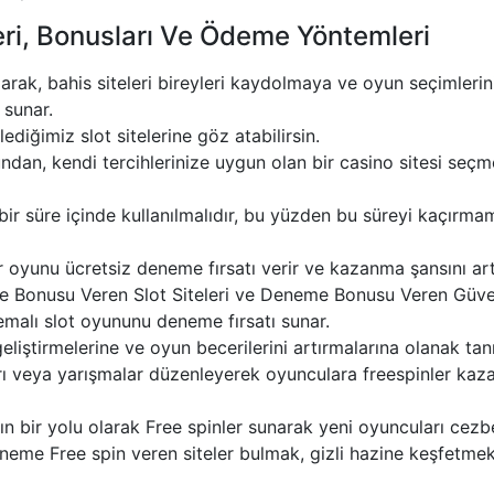
leri, Bonusları Ve Ödeme Yöntemleri
larak, bahis siteleri bireyleri kaydolmaya ve oyun seçimlerin
 sunar.
ediğimiz slot sitelerine göz atabilirsin.
undan, kendi tercihlerinize uygun olan bir casino sitesi seç
i bir süre içinde kullanılmalıdır, bu yüzden bu süreyi kaçırm
r oyunu ücretsiz deneme fırsatı verir ve kazanma şansını artı
eme Bonusu Veren Slot Siteleri ve Deneme Bonusu Veren Güven
 temalı slot oyununu deneme fırsatı sunar.
 geliştirmelerine ve oyun becerilerini artırmalarına olanak tanı
arı veya yarışmalar düzenleyerek oyunculara freespinler ka
ın bir yolu olarak Free spinler sunarak yeni oyuncuları cezb
eneme Free spin veren siteler bulmak, gizli hazine keşfetmek