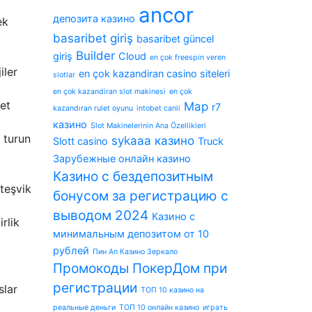
ancor
депозита казино
ek
basaribet giriş
basaribet güncel
Builder
giriş
Cloud
en çok freespin veren
iler
en çok kazandiran casino siteleri
slotlar
en çok kazandiran slot makinesi
en çok
ret
Map
r7
kazandıran rulet oyunu
intobet canli
казино
Slot Makinelerinin Ana Özellikleri
 turun
sykaaa казино
Slott casino
Truck
Зарубежные онлайн казино
Казино с бездепозитным
 teşvik
бонусом за регистрацию с
выводом 2024
Казино с
rlik
минимальным депозитом от 10
рублей
Пин Ап Казино Зеркало
Промокоды ПокерДом при
регистрации
slar
ТОП 10 казино на
реальные деньги
ТОП 10 онлайн казино
играть