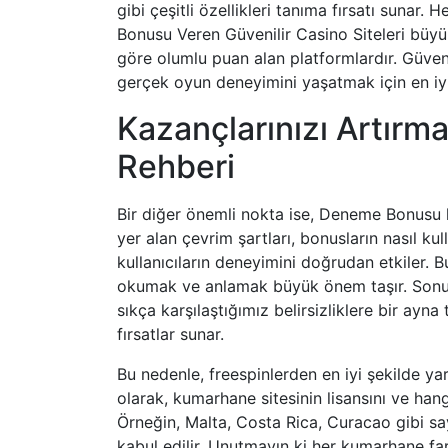
gibi çeşitli özellikleri tanıma fırsatı sunar.
Bonusu Veren Güvenilir Casino Siteleri büyük 
göre olumlu puan alan platformlardır. Güve
gerçek oyun deneyimini yaşatmak için en iy
Kazançlarınızı Artırma
Rehberi
Bir diğer önemli nokta ise, Deneme Bonusu ku
yer alan çevrim şartları, bonusların nasıl ku
kullanıcıların deneyimini doğrudan etkiler
okumak ve anlamak büyük önem taşır. Sonuç
sıkça karşılaştığımız belirsizliklere bir ayna
fırsatlar sunar.
Bu nedenle, freespinlerden en iyi şekilde ya
olarak, kumarhane sitesinin lisansını ve han
Örneğin, Malta, Costa Rica, Curacao gibi say
kabul edilir. Unutmayın ki her kumarhane fark