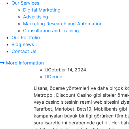
Our Services
Digital Marketing
Advertising
Marketing Research and Automation
Consultation and Training
Our Portfolio
Blog news
Contact Us
More Information
October 14, 2024
Derine
Lisans, ödeme yöntemleri ve daha birçok ko
Metropol, Discount Casino gibi siteler örnek v
veya casino sitesinin resmi web sitesini ziy
Tarafbet, Mariobet, Bets10, Mobilbahis gibi s
kampanyaları büyük bir ilgi görürken tüm bu
soru işaretlerini beraberinde getirir. Her 