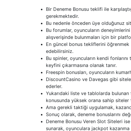
Bir Deneme Bonusu teklifi ile karşılaşt
gerekmektedir.
Bu nedenle önceden üye olduğunuz sit
Bu forumlar, oyuncuların deneyimlerini p
alışverişinde bulunmaları için bir platf
En güncel bonus tekliflerini öğrenmek iç
edebilirsiniz.
Bu spinler, oyuncuların kendi fonlarını
keyfini çıkarmasına olanak tanır.
Freespin bonusları, oyuncuların kumarha
DiscountCasino ve Davegas gibi siteler
ederler.
Yukarıdaki liste ve tablolarda bulunan f
konusunda yüksek orana sahip siteler te
Ama gerekli taktiği uygulamak, kazancın
Sonuç olarak, deneme bonuslarını değer
Deneme Bonusu Veren Slot Siteleri ise g
sunarak, oyunculara jackpot kazanma ve